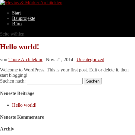
Start
Bauprojekte
Büro
Seite wählen
Hello world!
von
Thore Architektur
|
Nov. 21, 2014
|
Uncategorized
Welcome to WordPress. This is your first post. Edit or delete it, then
start blogging!
Suchen nach:
Neueste Beiträge
Hello world!
Neueste Kommentare
Archiv