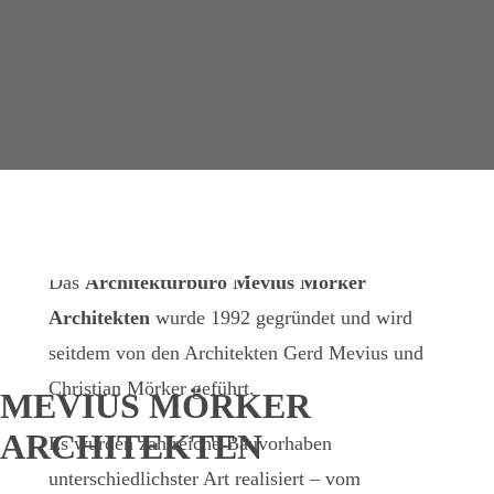
Das
Architekturbüro Mevius Mörker
Architekten
wurde 1992 gegründet und wird
seitdem von den Architekten Gerd Mevius und
Christian Mörker geführt.
MEVIUS MÖRKER
ARCHITEKTEN
Es wurden zahlreiche Bauvorhaben
unterschiedlichster Art realisiert – vom