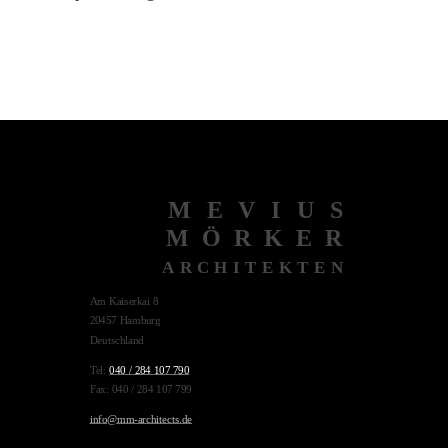
MEVIUS
MÖRKER
ARCHITEKTEN
Am Kaiserkai 8
20457 Hamburg
Deutschland
Tel:
040 / 284 107 790
Fax: 040 / 284 107 799
info@mm-architects.de